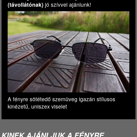
(távollátónak)
jó szívvel ajánlunk!
A fényre sötétedő szemüveg igazán stílusos
kinézetű, uniszex viselet
KINEK AJÁNLJUK A FÉNYRE