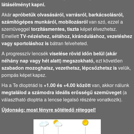
látásélményt kapni.
Akár
apróbetűk olvasásáról, varrásról, barkácsolásról,
számítógépes munkáról, mobilozásról
van szó, ezzel a
szemüveggel
torzításmentes, tiszta
képet élvezhetsz.
Emellett
TV-nézéshez, sétához, kiránduláshoz, vezetéshez
vagy sportoláshoz is
bátran felveheted.
A progresszív lencsék
viselése rövid időn belül (akár
néhány nap vagy hét alatt) megszokható,
ezt követően
szabadon mozoghatsz, vezethetsz, lépcsőzhetsz is
velük,
pompás képet kapsz.
Ha a Te dioptriád is
+1.
00 és +4.
00 között
van, akkor nálunk
megtalálod a számodra ideális erősségű szemüveget
(a
választható dioptria a lencse legalsó részére vonatkozik).
Újdonság: most fényre sötétedő réteggel!