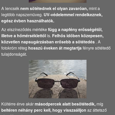
A lencsék
nem sötétednek el olyan zavaróan,
mint a
legtöbb napszemüveg.
UV-védelemmel rendelkeznek,
egész évben használhatók.
Az elszíneződés mértéke
függ a napfény erősségétől,
illetve a hőmérséklettől
is.
Felhős időben közepesen,
közvetlen napsugárzásban erősebb a sötétedés
. A
fotokróm réteg
hosszú éveken át megtartja
fényre sötétedő
tulajdonságát.
Kültérre érve akár
másodpercek alatt besötétedik,
míg
beltéren néhány perc kell, hogy visszaálljon
az áttetsző