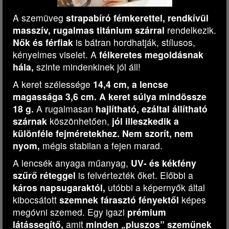
A szemüveg
strapabíró fémkerettel, rendkívül
masszív, rugalmas titánium szárral
rendelkezik.
Nők és férfiak
is bátran hordhatják, stílusos,
kényelmes viselet. A
félkeretes megoldásnak
hála,
szinte mindenkinek jól áll!
A keret szélessége
14,4 cm, a lencse
magassága 3,6 cm. A keret súlya mindössze
18 g.
A rugalmasan
hajlítható, ezáltal állítható
szárnak
köszönhetően,
jól illeszkedik a
különféle fejméretekhez. Nem szorít, nem
nyom,
mégis stabilan a fejen marad.
A lencsék anyaga műanyag,
UV- és kékfény
szűrő réteggel
is felvértezték őket. Előbbi a
káros napsugaraktól,
utóbbi a képernyők által
kibocsátott
szemnek fárasztó fényektől
képes
megóvni szemed. Egy igazi
prémium
látássegítő,
amit
minden „pluszos” szeműnek