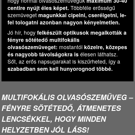
hogy normál olvasószemüvegük
maximum 30-40
centire nyújt éles képet.
Többféle erősségű
szemüveget
magunkkal cipelni, cserélgetni, le-
fel tologatni azonban nagyon kényelmetlen.
Jó hír, hogy
felkészült optikusok megalkották a
fényre sötétedő multifokális
olvasószemüveget:
mostantól
közelre, közepes
és nagyobb távolságokra is
élesen láthatsz.
Sőt, az erős napsugarakat is kiszűrheted, így a
szabadban sem kell hunyorognod többé.
MULTIFOKÁLIS OLVASÓSZEMÜVEG –
FÉNYRE SÖTÉTEDŐ, ÁTMENETES
LENCSÉKKEL, HOGY MINDEN
HELYZETBEN JÓL LÁSS!