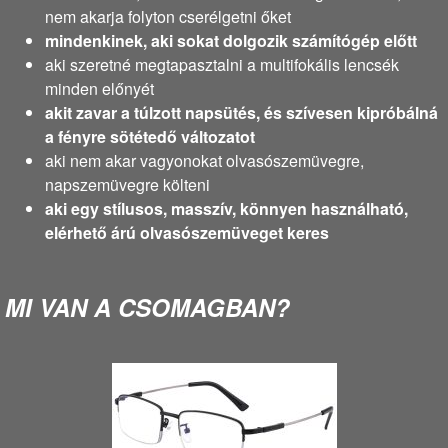
nem akarja folyton cserélgetni őket
mindenkinek, aki sokat dolgozik számítógép előtt
aki szeretné megtapasztalni a multifokális lencsék
minden előnyét
akit zavar a túlzott napsütés, és szívesen kipróbálná
a fényre sötétedő változatot
aki nem akar vagyonokat olvasószemüvegre,
napszemüvegre költeni
aki egy stílusos, masszív, könnyen használható,
elérhető árú olvasószemüveget keres
MI VAN A CSOMAGBAN?