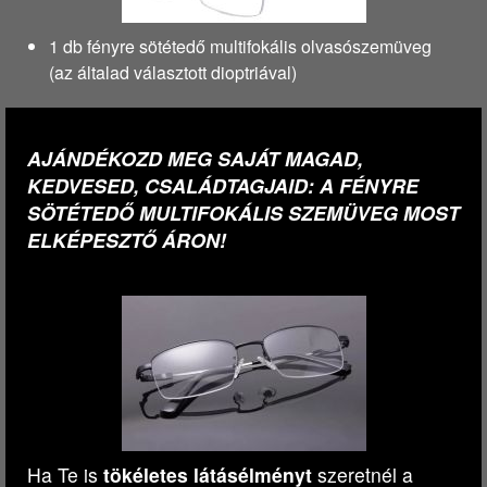
1 db fényre sötétedő multifokális olvasószemüveg
(az általad választott dioptriával)
AJÁNDÉKOZD MEG SAJÁT MAGAD,
KEDVESED, CSALÁDTAGJAID: A FÉNYRE
SÖTÉTEDŐ MULTIFOKÁLIS SZEMÜVEG MOST
ELKÉPESZTŐ ÁRON!
Ha Te is
tökéletes látásélményt
szeretnél a