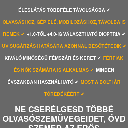
ÉLESLÁTÁS TÖBBFÉLE TÁVOLSÁGBA ✔
OLVASÁSHOZ, GÉP ELÉ, MOBILOZÁSHOZ, TÁVOLBA IS
REMEK ✔
+1.0-TŐL +4.0-IG VÁLASZTHATÓ DIOPTRIA ✔
UV SUGÁRZÁS HATÁSÁRA AZONNAL BESÖTÉTEDIK ✔
KIVÁLÓ MINŐSÉGŰ FÉMSZÁR ÉS KERET ✔
FÉRFIAK
ÉS NŐK SZÁMÁRA IS ALKALMAS ✔
MINDEN
ÉVSZAKBAN HASZNÁLHATÓ ✔
MOST A BOLTI ÁR
TÖREDÉKÉÉRT ✔
NE CSERÉLGESD TÖBBÉ
OLVASÓSZEMÜVEGEIDET, ÓVD
SZEMED AZ ERŐS