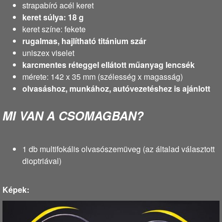
strapabíró acél keret
keret súlya: 18 g
keret színe: fekete
rugalmas, hajlítható titánium szár
uniszex viselet
karcmentes réteggel ellátott műanyag lencsék
mérete: 142 x 35 mm (szélesség x magasság)
olvasáshoz, munkához, autóvezetéshez is ajánlott
MI VAN A CSOMAGBAN?
1 db multifokális olvasószemüveg (az általad választott
dioptriával)
Képek: