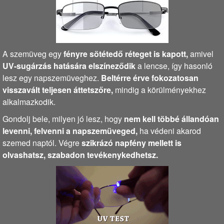
A szemüveg egy
fényre sötétedő réteget is kapott,
amivel
UV-sugárzás hatására elszíneződik
a lencse, így hasonló
lesz egy napszemüveghez.
Beltérre érve fokozatosan
visszavált teljesen áttetszőre,
mindig a körülményekhez
alkalmazkodik.
Gondolj bele, milyen jó lesz, hogy
nem kell többé állandóan
levenni, felvenni a napszemüveged,
ha védeni akarod
szemed naptól. Végre
szikrázó napfény mellett is
olvashatsz, szabadon tevékenykedhetsz.