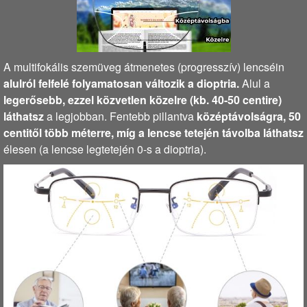
A multifokális szemüveg átmenetes (progresszív) lencséin
alulról felfelé folyamatosan változik a dioptria.
Alul a
legerősebb, ezzel közvetlen közelre (kb. 40-50 centire)
láthatsz
a legjobban. Fentebb pillantva
középtávolságra, 50
centitől több méterre, míg a lencse tetején távolba láthatsz
élesen (a lencse legtetején 0-s a dioptria).