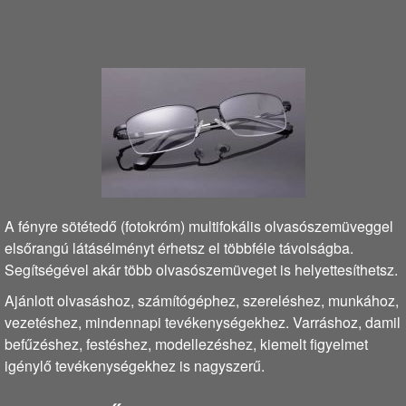
A fényre sötétedő (fotokróm) multifokális olvasószemüveggel
elsőrangú látásélményt érhetsz el többféle távolságba.
Segítségével akár több olvasószemüveget is helyettesíthetsz.
Ajánlott olvasáshoz, számítógéphez, szereléshez, munkához,
vezetéshez, mindennapi tevékenységekhez. Varráshoz, damil
befűzéshez, festéshez, modellezéshez, kiemelt figyelmet
igénylő tevékenységekhez is nagyszerű.