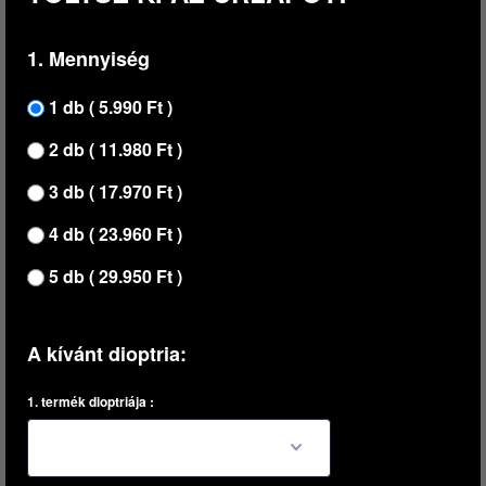
1. Mennyiség
1 db ( 5.990 Ft )
2 db ( 11.980 Ft )
3 db ( 17.970 Ft )
4 db ( 23.960 Ft )
5 db ( 29.950 Ft )
A kívánt dioptria:
1. termék dioptriája :