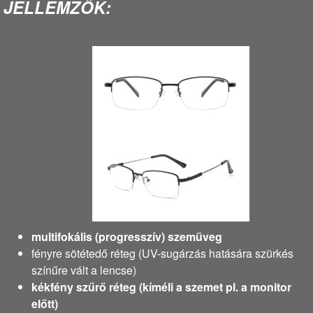
JELLEMZŐK:
multifokális (progresszív) szemüveg
fényre sötétedő réteg (UV-sugárzás hatására szürkés
színűre vált a lencse)
kékfény szűrő réteg (kíméli a szemet pl. a monitor
előtt)