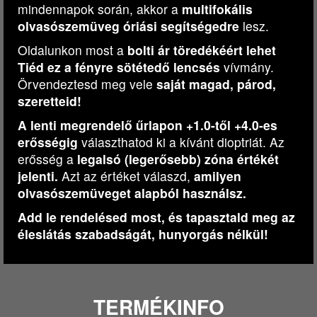
mindennapok során, akkor a
multifokális
olvasószemüveg óriási segítségedre
lesz.
Oldalunkon most a
bolti ár töredékéért lehet
Tiéd ez a fényre sötétedő lencsés
vívmány.
Örvendeztesd meg vele
saját magad, párod,
szeretteid!
A lenti megrendelő űrlapon +1.
0-től +4.
0-es
erősségig
választhatod ki a kívánt dioptriát. Az
erősség a
legalsó (legerősebb) zóna értékét
jelenti.
Azt az értéket válaszd,
amilyen
olvasószemüveget alapból használsz.
Add le rendelésed most, és tapasztald meg az
éleslátás szabadságát, hunyorgás nélkül!
TERMÉKINFO