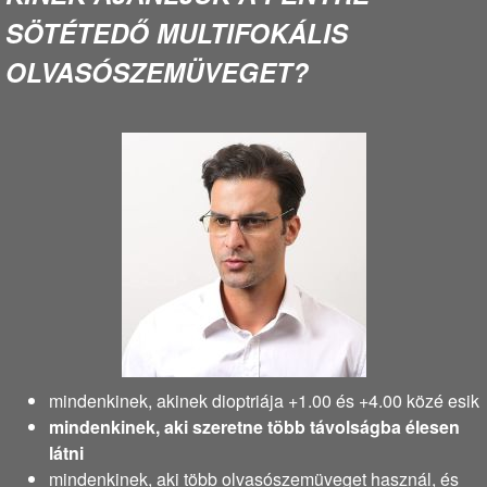
SÖTÉTEDŐ MULTIFOKÁLIS
OLVASÓSZEMÜVEGET?
mindenkinek, akinek dioptriája +1.00 és +4.00 közé esik
mindenkinek, aki szeretne több távolságba élesen
látni
mindenkinek, aki több olvasószemüveget használ, és